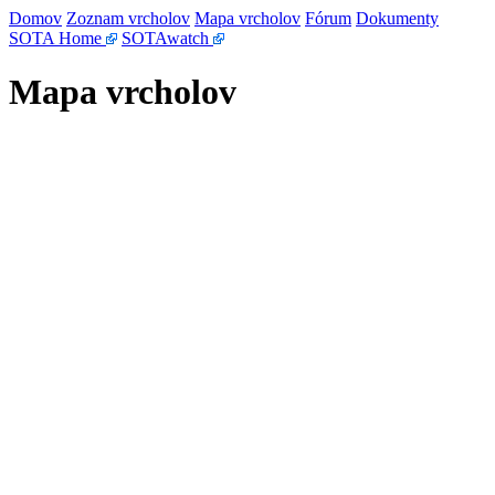
Domov
Zoznam vrcholov
Mapa vrcholov
Fórum
Dokumenty
SOTA Home
SOTAwatch
Mapa vrcholov