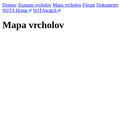
Domov
Zoznam vrcholov
Mapa vrcholov
Fórum
Dokumenty
SOTA Home
SOTAwatch
Mapa vrcholov