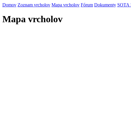
Domov
Zoznam vrcholov
Mapa vrcholov
Fórum
Dokumenty
SOTA
Mapa vrcholov