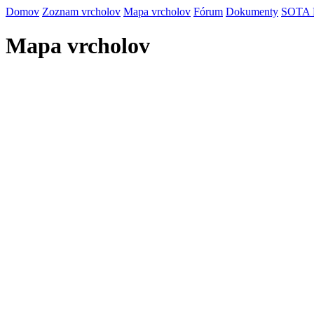
Domov
Zoznam vrcholov
Mapa vrcholov
Fórum
Dokumenty
SOTA
Mapa vrcholov