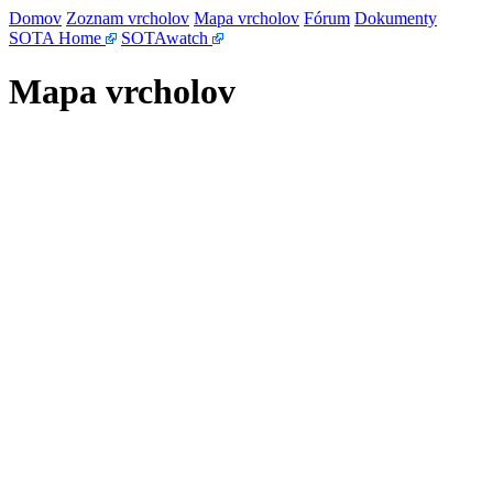
Domov
Zoznam vrcholov
Mapa vrcholov
Fórum
Dokumenty
SOTA Home
SOTAwatch
Mapa vrcholov