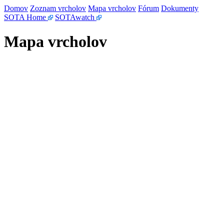
Domov
Zoznam vrcholov
Mapa vrcholov
Fórum
Dokumenty
SOTA Home
SOTAwatch
Mapa vrcholov