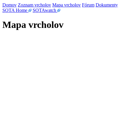
Domov
Zoznam vrcholov
Mapa vrcholov
Fórum
Dokumenty
SOTA Home
SOTAwatch
Mapa vrcholov