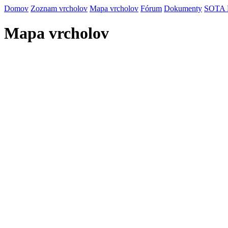
Domov
Zoznam vrcholov
Mapa vrcholov
Fórum
Dokumenty
SOTA
Mapa vrcholov