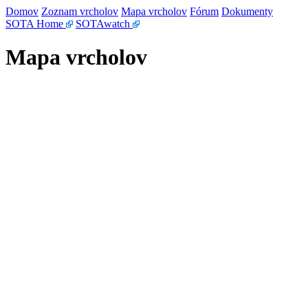
Domov
Zoznam vrcholov
Mapa vrcholov
Fórum
Dokumenty
SOTA Home
SOTAwatch
Mapa vrcholov