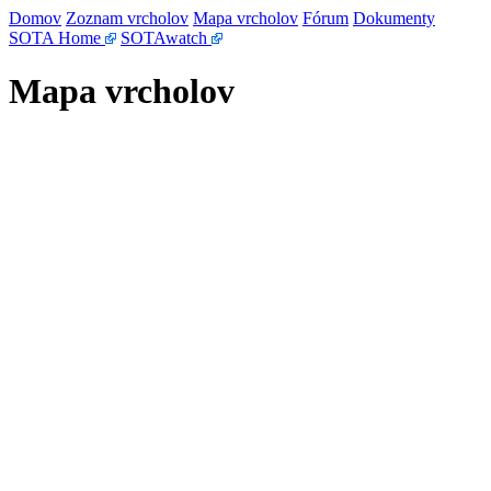
Domov
Zoznam vrcholov
Mapa vrcholov
Fórum
Dokumenty
SOTA Home
SOTAwatch
Mapa vrcholov