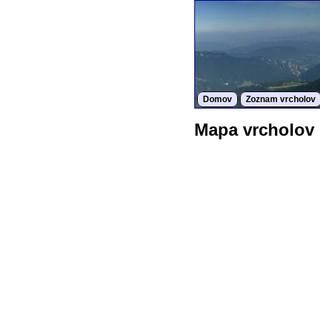
Domov
Zoznam vrcholov
Mapa vrcholov