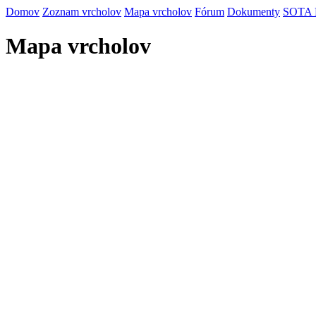
Domov
Zoznam vrcholov
Mapa vrcholov
Fórum
Dokumenty
SOTA
Mapa vrcholov