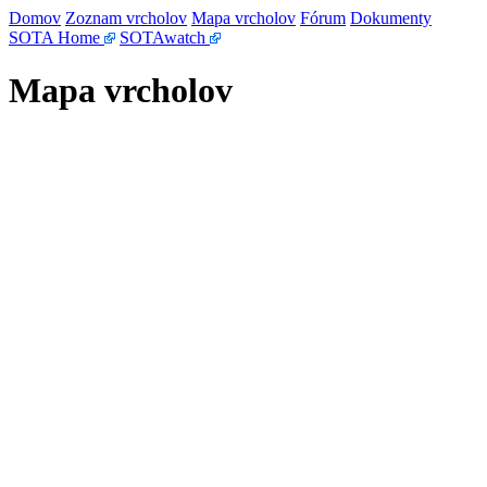
Domov
Zoznam vrcholov
Mapa vrcholov
Fórum
Dokumenty
SOTA Home
SOTAwatch
Mapa vrcholov