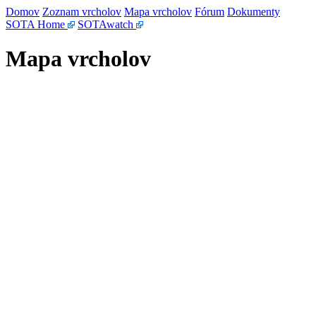
Domov
Zoznam vrcholov
Mapa vrcholov
Fórum
Dokumenty
SOTA Home
SOTAwatch
Mapa vrcholov