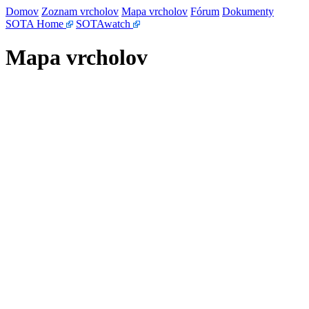
Domov
Zoznam vrcholov
Mapa vrcholov
Fórum
Dokumenty
SOTA Home
SOTAwatch
Mapa vrcholov