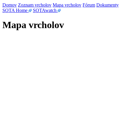
Domov
Zoznam vrcholov
Mapa vrcholov
Fórum
Dokumenty
SOTA Home
SOTAwatch
Mapa vrcholov