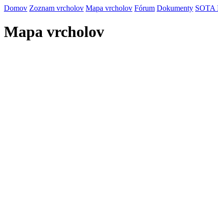
Domov
Zoznam vrcholov
Mapa vrcholov
Fórum
Dokumenty
SOTA
Mapa vrcholov