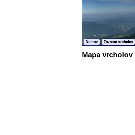
Domov
Zoznam vrcholov
Mapa vrcholov