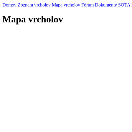
Domov
Zoznam vrcholov
Mapa vrcholov
Fórum
Dokumenty
SOTA
Mapa vrcholov