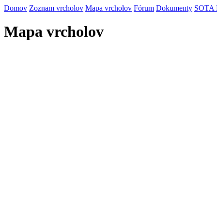
Domov
Zoznam vrcholov
Mapa vrcholov
Fórum
Dokumenty
SOTA
Mapa vrcholov