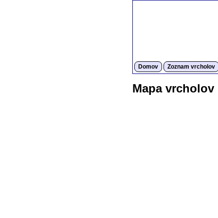
Domov
Zoznam vrcholov
Mapa vrcholov