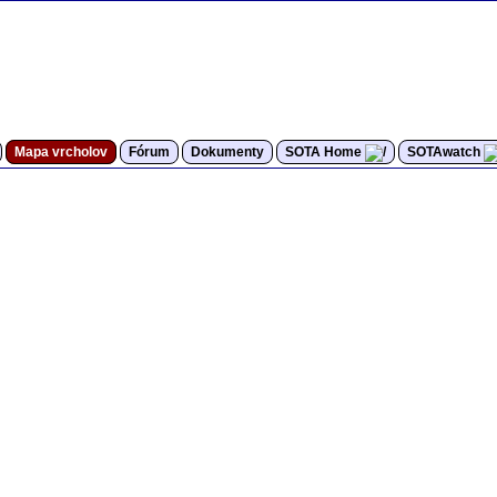
Mapa vrcholov
Fórum
Dokumenty
SOTA Home
SOTAwatch