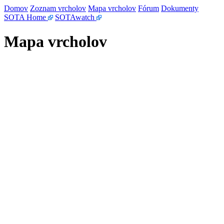
Domov
Zoznam vrcholov
Mapa vrcholov
Fórum
Dokumenty
SOTA Home
SOTAwatch
Mapa vrcholov