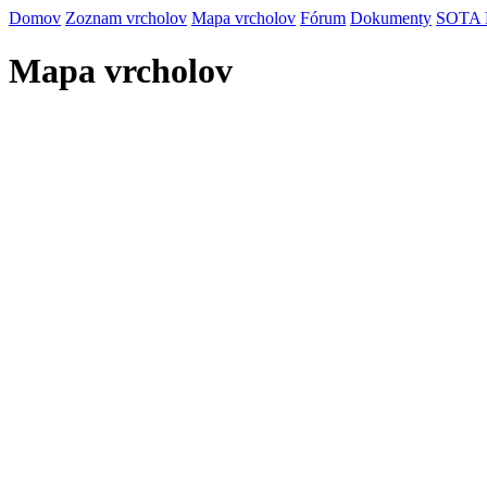
Domov
Zoznam vrcholov
Mapa vrcholov
Fórum
Dokumenty
SOTA
Mapa vrcholov