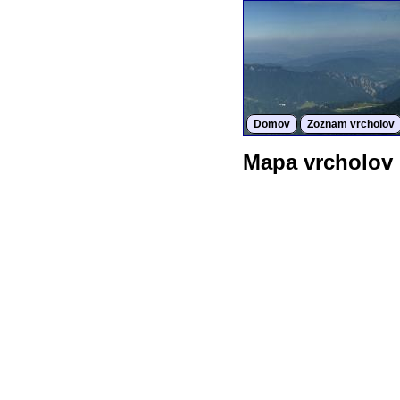
Domov
Zoznam vrcholov
Mapa vrcholov