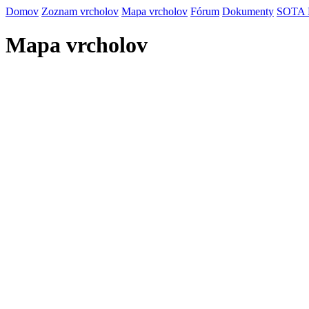
Domov
Zoznam vrcholov
Mapa vrcholov
Fórum
Dokumenty
SOTA
Mapa vrcholov