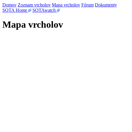
Domov
Zoznam vrcholov
Mapa vrcholov
Fórum
Dokumenty
SOTA Home
SOTAwatch
Mapa vrcholov