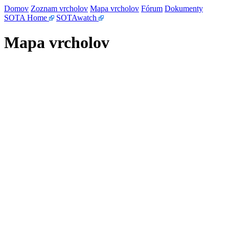
Domov
Zoznam vrcholov
Mapa vrcholov
Fórum
Dokumenty
SOTA Home
SOTAwatch
Mapa vrcholov