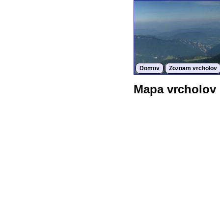
Domov
Zoznam vrcholov
Mapa vrcholov