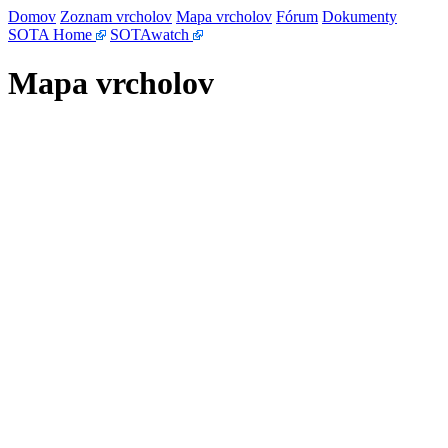
Domov
Zoznam vrcholov
Mapa vrcholov
Fórum
Dokumenty
SOTA Home
SOTAwatch
Mapa vrcholov