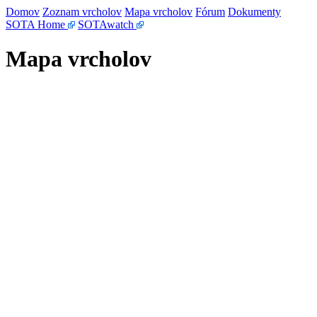
Domov
Zoznam vrcholov
Mapa vrcholov
Fórum
Dokumenty
SOTA Home
SOTAwatch
Mapa vrcholov