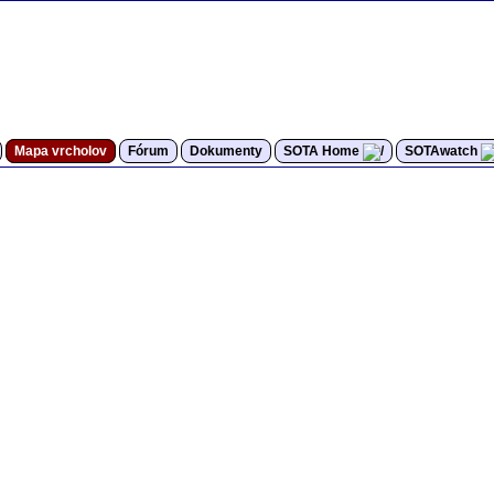
Mapa vrcholov
Fórum
Dokumenty
SOTA Home
SOTAwatch