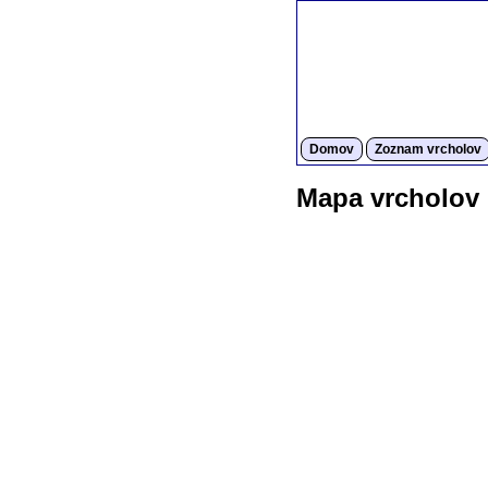
Domov
Zoznam vrcholov
Mapa vrcholov