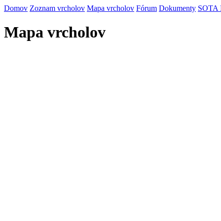
Domov
Zoznam vrcholov
Mapa vrcholov
Fórum
Dokumenty
SOTA
Mapa vrcholov