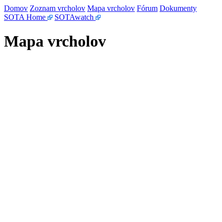
Domov
Zoznam vrcholov
Mapa vrcholov
Fórum
Dokumenty
SOTA Home
SOTAwatch
Mapa vrcholov