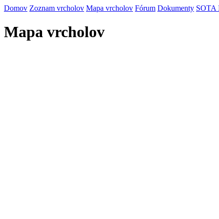
Domov
Zoznam vrcholov
Mapa vrcholov
Fórum
Dokumenty
SOTA
Mapa vrcholov