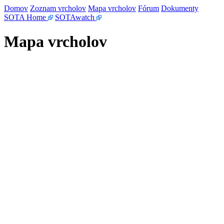
Domov
Zoznam vrcholov
Mapa vrcholov
Fórum
Dokumenty
SOTA Home
SOTAwatch
Mapa vrcholov