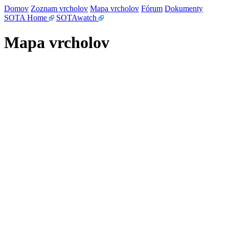
Domov
Zoznam vrcholov
Mapa vrcholov
Fórum
Dokumenty
SOTA Home
SOTAwatch
Mapa vrcholov