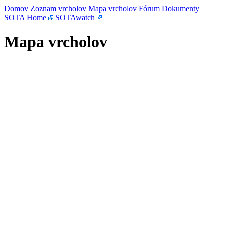
Domov
Zoznam vrcholov
Mapa vrcholov
Fórum
Dokumenty
SOTA Home
SOTAwatch
Mapa vrcholov