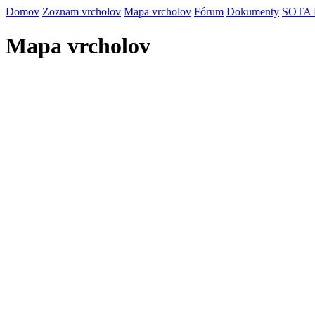
Domov
Zoznam vrcholov
Mapa vrcholov
Fórum
Dokumenty
SOTA
Mapa vrcholov