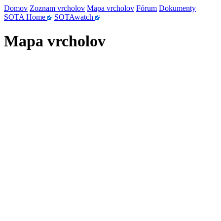
Domov
Zoznam vrcholov
Mapa vrcholov
Fórum
Dokumenty
SOTA Home
SOTAwatch
Mapa vrcholov