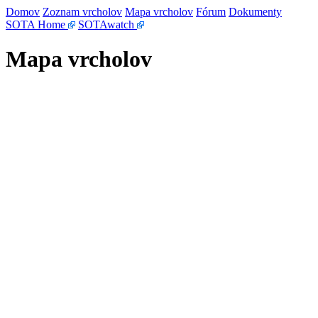
Domov
Zoznam vrcholov
Mapa vrcholov
Fórum
Dokumenty
SOTA Home
SOTAwatch
Mapa vrcholov