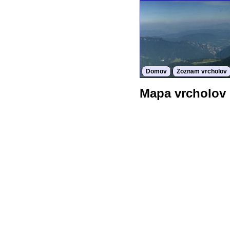
Domov
Zoznam vrcholov
Mapa vrcholov