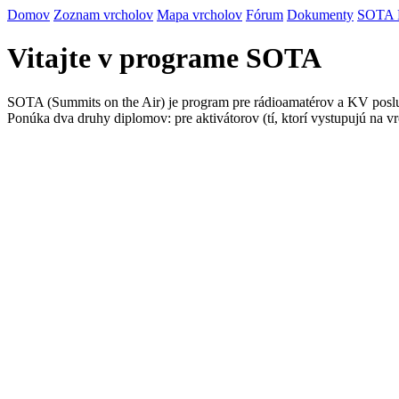
Domov
Zoznam vrcholov
Mapa vrcholov
Fórum
Dokumenty
SOTA
Vitajte v programe SOTA
SOTA (Summits on the Air) je program pre rádioamatérov a KV posluc
Ponúka dva druhy diplomov: pre aktivátorov (tí, ktorí vystupujú na vr