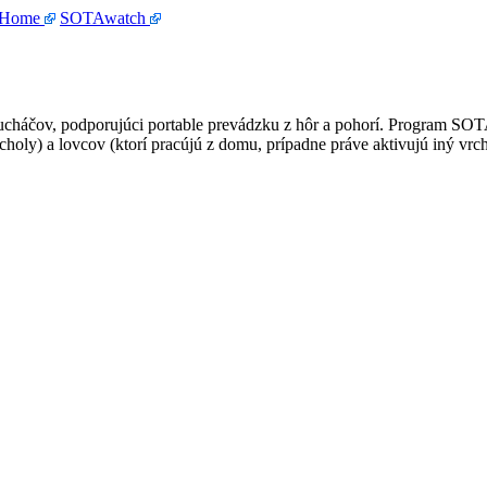
 Home
SOTAwatch
háčov, podporujúci portable prevádzku z hôr a pohorí. Program SOTA je
choly) a lovcov (ktorí pracújú z domu, prípadne práve aktivujú iný vrch