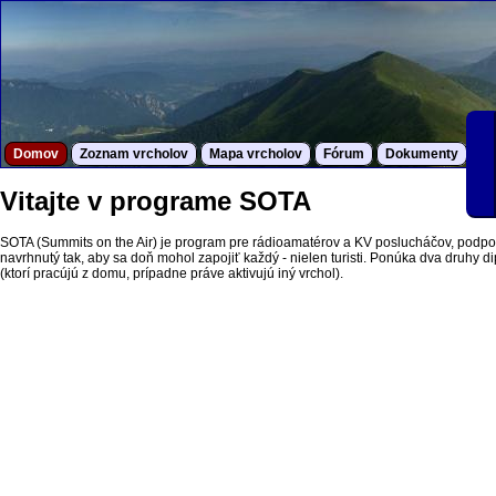
Domov
Zoznam vrcholov
Mapa vrcholov
Fórum
Dokumenty
S
Vitajte v programe SOTA
SOTA (Summits on the Air) je program pre rádioamatérov a KV poslucháčov, podpor
navrhnutý tak, aby sa doň mohol zapojiť každý - nielen turisti. Ponúka dva druhy dipl
(ktorí pracújú z domu, prípadne práve aktivujú iný vrchol).