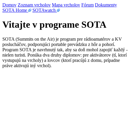
Domov
Zoznam vrcholov
Mapa vrcholov
Fórum
Dokumenty
SOTA Home
SOTAwatch
Vitajte v programe SOTA
SOTA (Summits on the Air) je program pre rádioamatérov a KV
poslucháčov, podporujúci portable prevádzku z hôr a pohorí.
Program SOTA je navrhnutý tak, aby sa doň mohol zapojiť každý -
nielen turisti. Ponúka dva druhy diplomov: pre aktivátorov (tí, ktorí
vystupujú na vrcholy) a lovcov (ktorí pracújú z domu, prípadne
práve aktivujú iný vrchol).