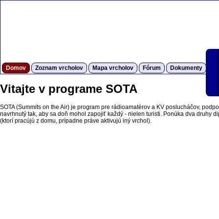
Domov
Zoznam vrcholov
Mapa vrcholov
Fórum
Dokumenty
S
Vitajte v programe SOTA
SOTA (Summits on the Air) je program pre rádioamatérov a KV poslucháčov, podpor
navrhnutý tak, aby sa doň mohol zapojiť každý - nielen turisti. Ponúka dva druhy dipl
(ktorí pracújú z domu, prípadne práve aktivujú iný vrchol).