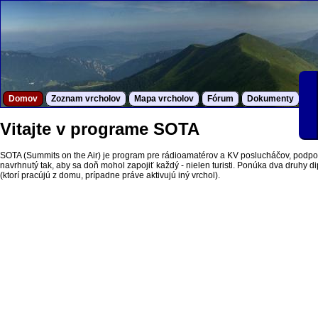
Domov
Zoznam vrcholov
Mapa vrcholov
Fórum
Dokumenty
S
Vitajte v programe SOTA
SOTA (Summits on the Air) je program pre rádioamatérov a KV poslucháčov, podpor
navrhnutý tak, aby sa doň mohol zapojiť každý - nielen turisti. Ponúka dva druhy dipl
(ktorí pracújú z domu, prípadne práve aktivujú iný vrchol).