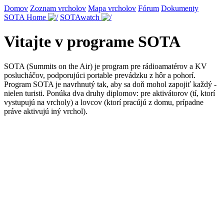
Domov
Zoznam vrcholov
Mapa vrcholov
Fórum
Dokumenty
SOTA Home
SOTAwatch
Vitajte v programe SOTA
SOTA (Summits on the Air) je program pre rádioamatérov a KV
poslucháčov, podporujúci portable prevádzku z hôr a pohorí.
Program SOTA je navrhnutý tak, aby sa doň mohol zapojiť každý -
nielen turisti. Ponúka dva druhy diplomov: pre aktivátorov (tí, ktorí
vystupujú na vrcholy) a lovcov (ktorí pracújú z domu, prípadne
práve aktivujú iný vrchol).