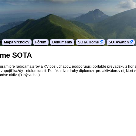
Mapa vrcholov
Fórum
Dokumenty
SOTA Home
SOTAwatch
rame SOTA
ogram pre rádioamatérov a KV poslucháčov, podporujúci portable prevádzku z hôr 
apojiť každý - nielen turisti. Ponúka dva druhy diplomov: pre aktivátorov (tí, ktorí 
ráve aktivujú iný vrchol).