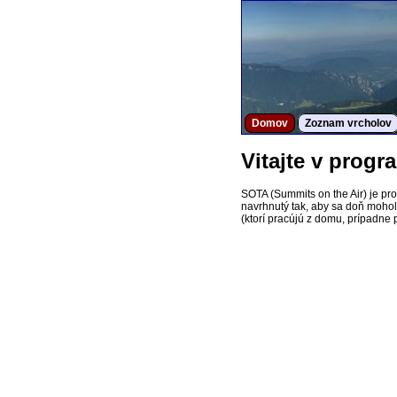
Domov
Zoznam vrcholov
Vitajte v prog
SOTA (Summits on the Air) je pr
navrhnutý tak, aby sa doň mohol z
(ktorí pracújú z domu, prípadne p