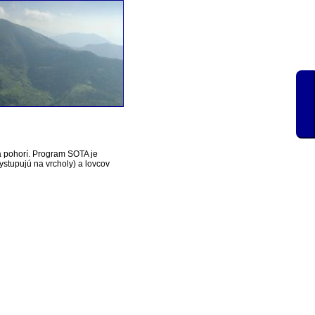
a pohorí. Program SOTA je
vystupujú na vrcholy) a lovcov