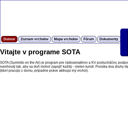
Domov
Zoznam vrcholov
Mapa vrcholov
Fórum
Dokumenty
S
Vitajte v programe SOTA
SOTA (Summits on the Air) je program pre rádioamatérov a KV poslucháčov, podpor
navrhnutý tak, aby sa doň mohol zapojiť každý - nielen turisti. Ponúka dva druhy dipl
(ktorí pracújú z domu, prípadne práve aktivujú iný vrchol).