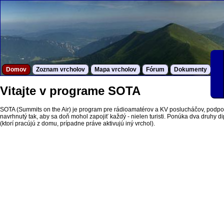
Domov
Zoznam vrcholov
Mapa vrcholov
Fórum
Dokumenty
S
Vitajte v programe SOTA
SOTA (Summits on the Air) je program pre rádioamatérov a KV poslucháčov, podpor
navrhnutý tak, aby sa doň mohol zapojiť každý - nielen turisti. Ponúka dva druhy dipl
(ktorí pracújú z domu, prípadne práve aktivujú iný vrchol).